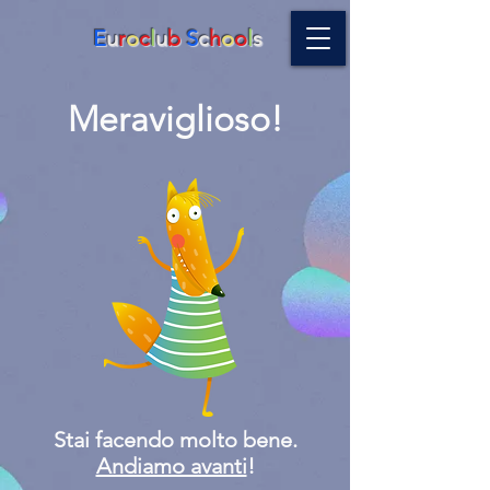
E
u
r
o
c
l
u
b
S
c
h
o
o
l
s
Meraviglioso!
Stai facendo molto bene.
Andiamo avanti
!